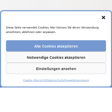
Diese Seite verwendet Cookies. Hier können Sie deren Verwendung
annehmen, ablehnen oder anpassen.
Alle Cookies akzeptieren
Notwendige Cookies akzeptieren
Mentions légales
|
Informations relatives à la
Einstellungen ansehen
protection des donnée personnelles
Cookie-Übersicht
Datenschutzhinweis
Impressum