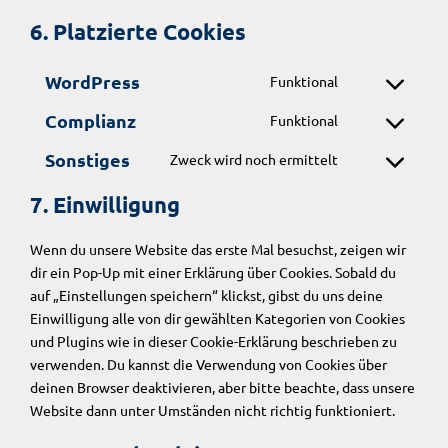
6. Platzierte Cookies
WordPress
Funktional
C
o
Complianz
Funktional
C
n
o
Sonstiges
Zweck wird noch ermittelt
s
C
n
e
o
7. Einwilligung
s
n
n
e
t
s
n
Wenn du unsere Website das erste Mal besuchst, zeigen wir
t
e
t
dir ein Pop-Up mit einer Erklärung über Cookies. Sobald du
o
n
t
auf „Einstellungen speichern“ klickst, gibst du uns deine
s
t
o
Einwilligung alle von dir gewählten Kategorien von Cookies
e
t
s
und Plugins wie in dieser Cookie-Erklärung beschrieben zu
r
o
e
verwenden. Du kannst die Verwendung von Cookies über
v
s
r
deinen Browser deaktivieren, aber bitte beachte, dass unsere
i
e
v
Website dann unter Umständen nicht richtig funktioniert.
c
r
i
e
v