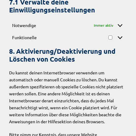
7.1 Verwalte deine
c
w
i
Einwilligungseinstellungen
e
o
c
c
r
e
o
d
Notwendige
Immer aktiv
s
m
p
o
p
Funktionelle
r
F
n
l
e
u
s
8. Aktivierung/Deaktivierung und
i
s
n
t
a
Löschen von Cookies
s
k
i
n
t
g
z
Du kannst deinen Internetbrowser verwenden um
i
e
automatisch oder manuell Cookies zu löschen. Du kannst
o
s
außerdem spezifizieren ob spezielle Cookies nicht platziert
n
werden sollen. Eine andere Möglichkeit ist es deinen
e
Internetbrowser derart einzurichten, dass du jedes Mal
l
benachrichtigt wirst, wenn ein Cookie platziert wird. Für
l
weitere Information über diese Möglichkeiten beachte die
e
Anweisungen in der Hilfesektion deines Browsers.
Bitte nimm zur Kenntnis, dass unsere Website