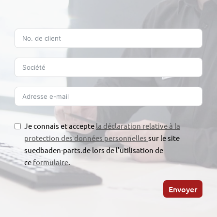
Je connais et accepte
la déclaration relative à la
protection des données personnelles
sur le site
suedbaden-parts.de lors de l'utilisation de
ce
formulaire
.
Envoyer