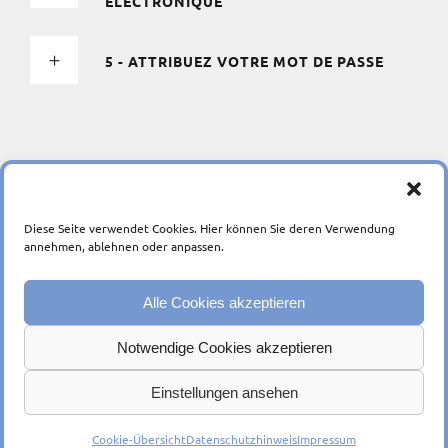
ÉLECTRONIQUE
5 - ATTRIBUEZ VOTRE MOT DE PASSE
Diese Seite verwendet Cookies. Hier können Sie deren Verwendung
annehmen, ablehnen oder anpassen.
Alle Cookies akzeptieren
Ein Unternehmen der
Notwendige Cookies akzeptieren
Einstellungen ansehen
© 2026
Impressum
|
Datenschutzerklärung
|
Barrierefreiheit
Cookie-Übersicht
Datenschutzhinweis
Impressum